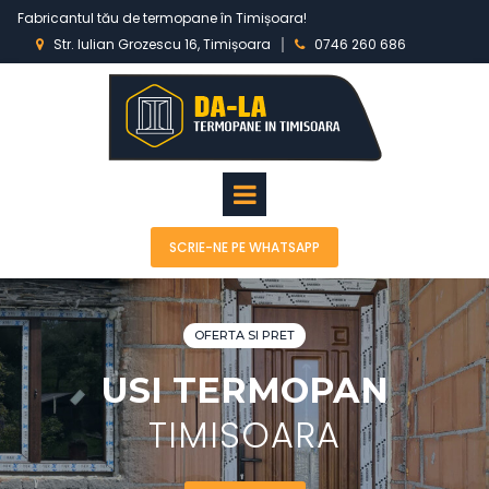
Fabricantul tău de termopane în Timișoara!
Str. Iulian Grozescu 16, Timișoara
0746 260 686


SCRIE-NE PE WHATSAPP
OFERTA SI PRET
USI TERMOPAN
TIMISOARA